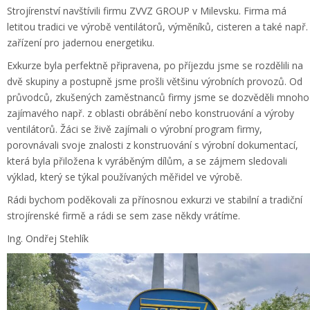
Strojírenství navštívili firmu ZVVZ GROUP v Milevsku. Firma má
letitou tradici ve výrobě ventilátorů, výměníků, cisteren a také např.
zařízení pro jadernou energetiku.
Exkurze byla perfektně připravena, po příjezdu jsme se rozdělili na
dvě skupiny a postupně jsme prošli většinu výrobních provozů. Od
průvodců, zkušených zaměstnanců firmy jsme se dozvěděli mnoho
zajímavého např. z oblasti obrábění nebo konstruování a výroby
ventilátorů. Žáci se živě zajímali o výrobní program firmy,
porovnávali svoje znalosti z konstruování s výrobní dokumentací,
která byla přiložena k vyráběným dílům, a se zájmem sledovali
výklad, který se týkal používaných měřidel ve výrobě.
Rádi bychom poděkovali za přínosnou exkurzi ve stabilní a tradiční
strojírenské firmě a rádi se sem zase někdy vrátíme.
Ing. Ondřej Stehlík