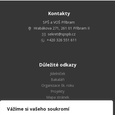
Kontakty
SPŠ a VOŠ Příbram
Hrabákova 271, 261 01 Příbram II
sekret@spspb.cz
+420 326 551 611
Důležité odkazy
Jídelníček
Bakaláři
Organizace šk. roku
Projekty
Mapa stránek
Vážíme si vašeho soukromí