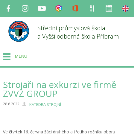
Facebook
Instagram
Youtube
Bakaláři
Office
Strava
Organizace
en
Střední průmyslová škola
a Vyšší odborná škola Příbram
MENU
Strojaři na exkurzi ve firmě
ZVVZ GROUP
28.6.2022
KATEDRA STROJNÍ
Ve čtvrtek 16. června žáci druhého a třetího ročníku oboru