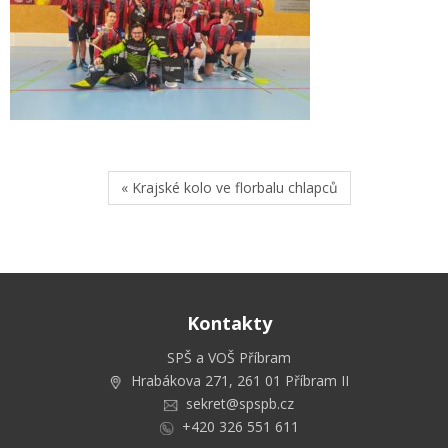
« Krajské kolo ve florbalu chlapců
Kontakty
SPŠ a VOŠ Příbram
Hrabákova 271, 261 01 Příbram II
sekret@spspb.cz
+420 326 551 611