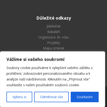
Důležité odkazy
Jídelníček
Bakaláři
Organizace šk. roku
Projekty
Mapa stránek
Vážíme si vašeho soukromí
Soubory cookie používáme k vylepšení vašeho zážitku z
Střední průmyslová škola
prohlížení, zobrazování personalizovaného obsahu a k
a Vyšší odborná škola Příbram
analýze naší návštěvnosti. Kliknutím na „Přijmout vše“
souhlasíte s naším používáním souborů cookie.
2026 © SPŠ a VOŠ Příbram | Všechna práva vyhrazena
Vyberu si
Odmítnout vše
Souhlasím
Designed by
Milu Černochová
.