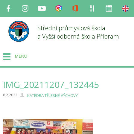
Facebook
Instagram
Youtube
Bakaláři
Office
Strava
Organizace
en
Střední průmyslová škola
a Vyšší odborná škola Příbram
MENU
IMG_20211207_132445
8.2.2022
KATEDRA TĚLESNÉ VÝCHOVY