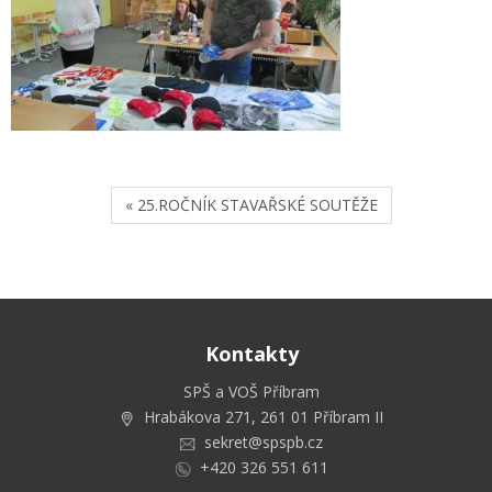
« 25.ROČNÍK STAVAŘSKÉ SOUTĚŽE
Kontakty
SPŠ a VOŠ Příbram
Hrabákova 271, 261 01 Příbram II
sekret@spspb.cz
+420 326 551 611