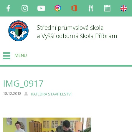
Facebook
Instagram
Youtube
Bakaláři
Office
Strava
Organizace
en
Střední průmyslová škola
a Vyšší odborná škola Příbram
MENU
IMG_0917
18.12.2018
KATEDRA STAVITELSTVÍ