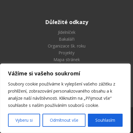
Důležité odkazy
Jídelníček
Bakaláři
Organizace šk. roku
Projekty
Mapa stránek
Vážíme si vašeho soukromí
Soubory cookie používáme k vylepšení vašeho zážitku z
Střední průmyslová škola
prohlížení, zobrazování personalizovaného obsahu a k
a Vyšší odborná škola Příbram
analýze naší návštěvnosti. Kliknutím na „Přijmout vše“
souhlasíte s naším používáním souborů cookie.
2026 © SPŠ a VOŠ Příbram | Všechna práva vyhrazena
Vyberu si
Odmítnout vše
Souhlasím
Designed by
Milu Černochová
.