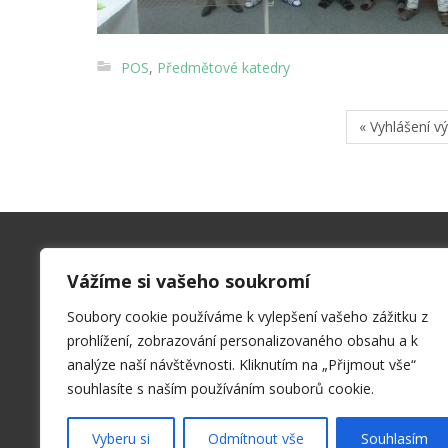
POS
,
Předmětové katedry
« Vyhlášení 
Kontakty
Vážíme si vašeho soukromí
SPŠ a VOŠ Příbram
Soubory cookie používáme k vylepšení vašeho zážitku z
Hrabákova 271, 261 01 Příbram II
prohlížení, zobrazování personalizovaného obsahu a k
sekret@spspb.cz
analýze naší návštěvnosti. Kliknutím na „Přijmout vše“
+420 326 551 611
souhlasíte s naším používáním souborů cookie.
Vyberu si
Odmítnout vše
Souhlasím