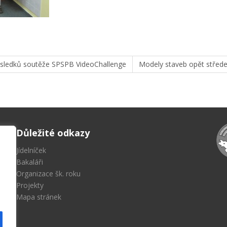
výsledků soutěže SPSPB VideoChallenge
Modely staveb opět střed
Důležité odkazy
Jídelníček
Bakaláři
Organizace šk. roku
Projekty
Mapa stránek