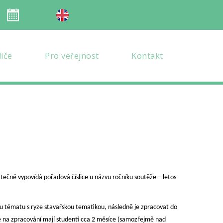
Organizace školního roku
en verze
diče
Pro veřejnost
Kontakt
tečně vypovídá pořadová číslice u názvu ročníku soutěže – letos
u tématu s ryze stavařskou tematikou, následně je zpracovat do
na zpracování mají studenti cca 2 měsíce (samozřejmě nad