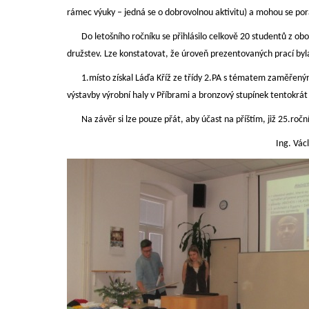
rámec výuky – jedná se o dobrovolnou aktivitu) a mohou se por
Do letošního ročníku se přihlásilo celkově 20 studentů z oboru
družstev. Lze konstatovat, že úroveň prezentovaných prací 
1.místo získal Láďa Kříž ze třídy 2.PA s tématem zaměřeným 
výstavby výrobní haly v Příbrami a bronzový stupínek tentokrát
Na závěr si lze pouze přát, aby účast na příštím, již 25.ročník
Ing. Václav Svob