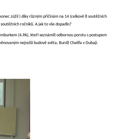
konec zúžil ) díky různým příčinám na 14 (celkově 8 soutěžních
z minulých soutěžních ročníků. A jak to vše dopadlo?
imburkem (4.PA), kteří seznámili odbornou porotu s postupem
 věnovaným nejvyšší budově světa, Burdž Chalífa v Dubaji.