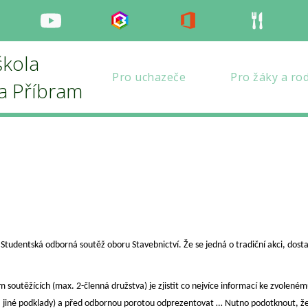
nstagram
Youtube
Bakaláři
Office
Strava
škola
Pro uchazeče
Pro žáky a ro
la Příbram
tudentská odborná soutěž oboru Stavebnictví. Že se jedná o tradiční akci, dosta
těžících (max. 2-členná družstva) je zjistit co nejvíce informací ke zvoleném
jiné podklady) a před odbornou porotou odprezentovat … Nutno podotknout, že 