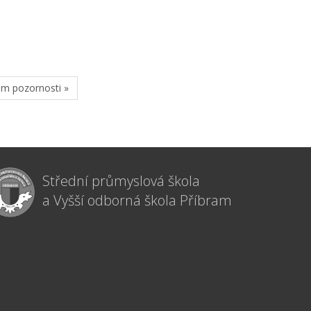
em pozornosti »
Střední průmyslová škola
a Vyšší odborná škola Příbram