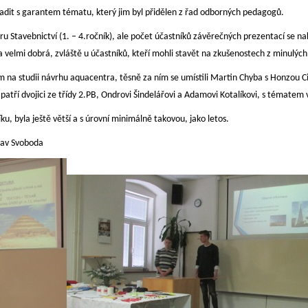
adit s garantem tématu, který jim byl přidělen z řad odborných pedagogů.
 Stavebnictví (1. – 4.ročník), ale počet účastníků závěrečných prezentací se na
byla velmi dobrá, zvláště u účastníků, kteří mohli stavět na zkušenostech 
na studii návrhu aquacentra, těsně za ním se umístili Martin Chyba s Honzou C
 patří dvojici ze třídy 2.PB, Ondrovi Šindelářovi a Adamovi Kotalíkovi, s tématem
u, byla ještě větší a s úrovní minimálně takovou, jako letos.
oda