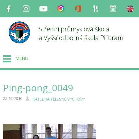
Facebook
Instagram
Youtube
Bakaláři
Office
Strava
Organizace
en
Střední průmyslová škola
a Vyšší odborná škola Příbram
MENU
Ping-pong_0049
22.12.2016
KATEDRA TĚLESNÉ VÝCHOVY