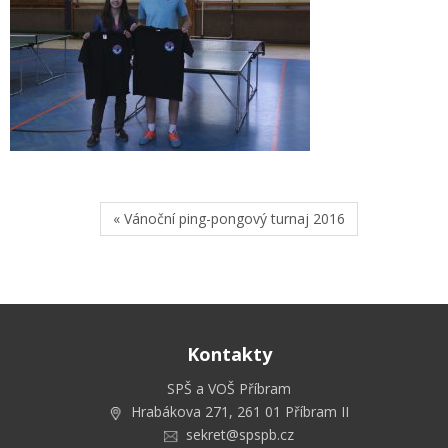
« Vánoční ping-pongový turnaj 2016
Kontakty
SPŠ a VOŠ Příbram
Hrabákova 271, 261 01 Příbram II
sekret@spspb.cz