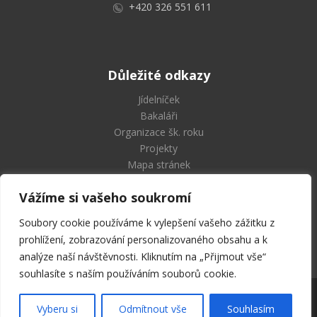
+420 326 551 611
Důležité odkazy
Jídelníček
Bakaláři
Organizace šk. roku
Projekty
Mapa stránek
Vážíme si vašeho soukromí
Soubory cookie používáme k vylepšení vašeho zážitku z
Střední průmyslová škola
prohlížení, zobrazování personalizovaného obsahu a k
a Vyšší odborná škola Příbram
analýze naší návštěvnosti. Kliknutím na „Přijmout vše“
souhlasíte s naším používáním souborů cookie.
2026 © SPŠ a VOŠ Příbram | Všechna práva vyhrazena
Vyberu si
Odmítnout vše
Souhlasím