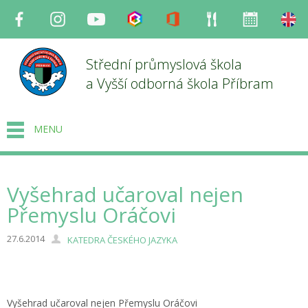
Facebook
Instagram
Youtube
Bakaláři
Office
Strava
Organizace
en
Střední průmyslová škola
a Vyšší odborná škola Příbram
MENU
Vyšehrad učaroval nejen
Přemyslu Oráčovi
27.6.2014
KATEDRA ČESKÉHO JAZYKA
Vyšehrad učaroval nejen Přemyslu Oráčovi