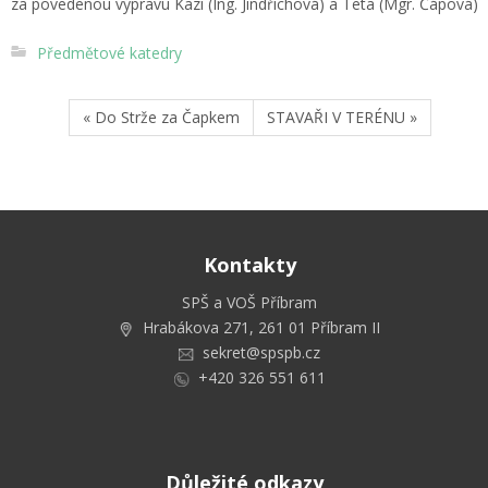
za povedenou výpravu Kazi (Ing. Jindřichová) a Teta (Mgr. Čápová)
Předmětové katedry
« Do Strže za Čapkem
STAVAŘI V TERÉNU »
Kontakty
SPŠ a VOŠ Příbram
Hrabákova 271, 261 01 Příbram II
sekret@spspb.cz
+420 326 551 611
Důležité odkazy