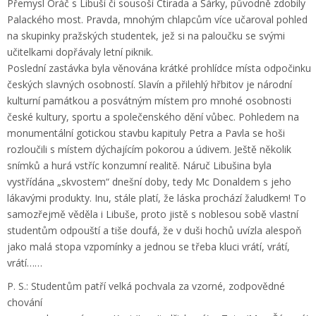
Přemysl Oráč s Libuší či sousoší Ctirada a Šárky, původně zdobily
Palackého most. Pravda, mnohým chlapcům více učaroval pohled
na skupinky pražských studentek, jež si na paloučku se svými
učitelkami dopřávaly letní piknik.
Poslední zastávka byla věnována krátké prohlídce místa odpočinku
českých slavných osobností. Slavín a přilehlý hřbitov je národní
kulturní památkou a posvátným místem pro mnohé osobnosti
české kultury, sportu a společenského dění vůbec. Pohledem na
monumentální gotickou stavbu kapituly Petra a Pavla se hoši
rozloučili s místem dýchajícím pokorou a údivem. Ještě několik
snímků a hurá vstříc konzumní realitě. Náruč Libušina byla
vystřídána „skvostem“ dnešní doby, tedy Mc Donaldem s jeho
lákavými produkty. Inu, stále platí, že láska prochází žaludkem! To
samozřejmě věděla i Libuše, proto jistě s noblesou sobě vlastní
studentům odpouští a tiše doufá, že v duši hochů uvízla alespoň
jako malá stopa vzpomínky a jednou se třeba kluci vrátí, vrátí,
vrátí……
P. S.: Studentům patří velká pochvala za vzorné, zodpovědné
chování