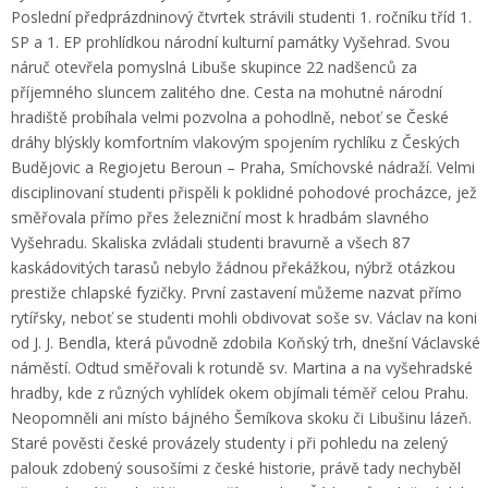
Poslední předprázdninový čtvrtek strávili studenti 1. ročníku tříd 1.
SP a 1. EP prohlídkou národní kulturní památky Vyšehrad. Svou
náruč otevřela pomyslná Libuše skupince 22 nadšenců za
příjemného sluncem zalitého dne. Cesta na mohutné národní
hradiště probíhala velmi pozvolna a pohodlně, neboť se České
dráhy blýskly komfortním vlakovým spojením rychlíku z Českých
Budějovic a Regiojetu Beroun – Praha, Smíchovské nádraží. Velmi
disciplinovaní studenti přispěli k poklidné pohodové procházce, jež
směřovala přímo přes železniční most k hradbám slavného
Vyšehradu. Skaliska zvládali studenti bravurně a všech 87
kaskádovitých tarasů nebylo žádnou překážkou, nýbrž otázkou
prestiže chlapské fyzičky. První zastavení můžeme nazvat přímo
rytířsky, neboť se studenti mohli obdivovat soše sv. Václav na koni
od J. J. Bendla, která původně zdobila Koňský trh, dnešní Václavské
náměstí. Odtud směřovali k rotundě sv. Martina a na vyšehradské
hradby, kde z různých vyhlídek okem objímali téměř celou Prahu.
Neopomněli ani místo bájného Šemíkova skoku či Libušinu lázeň.
Staré pověsti české provázely studenty i při pohledu na zelený
palouk zdobený sousošími z české historie, právě tady nechyběl