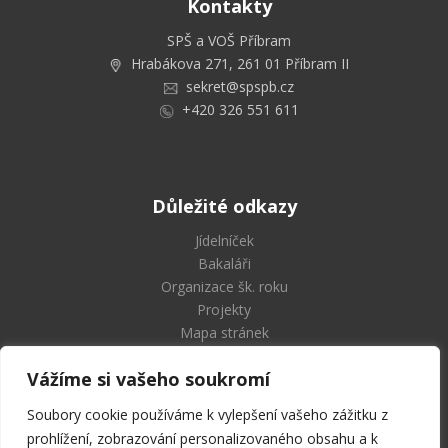
Kontakty
SPŠ a VOŠ Příbram
Hrabákova 271, 261 01 Příbram II
sekret@spspb.cz
+420 326 551 611
Důležité odkazy
Jídelníček
Bakaláři
Organizace šk. roku
Projekty
Mapa stránek
Vážíme si vašeho soukromí
Soubory cookie používáme k vylepšení vašeho zážitku z
Střední průmyslová škola
prohlížení, zobrazování personalizovaného obsahu a k
a Vyšší odborná škola Příbram