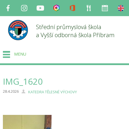
Facebook
Instagram
Youtube
Bakaláři
Office
Strava
Organizace
en
Střední průmyslová škola
a Vyšší odborná škola Příbram
MENU
IMG_1620
28.4.2026
KATEDRA TĚLESNÉ VÝCHOVY