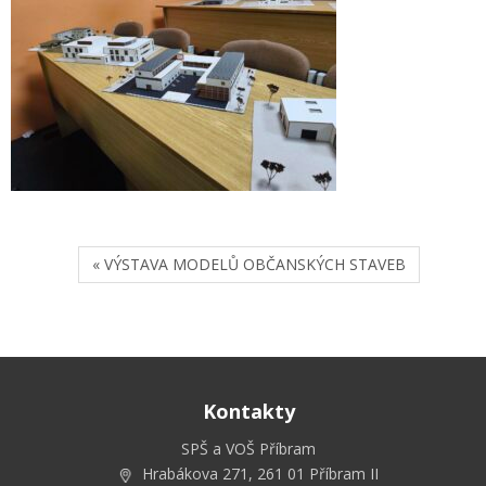
« VÝSTAVA MODELŮ OBČANSKÝCH STAVEB
Kontakty
SPŠ a VOŠ Příbram
Hrabákova 271, 261 01 Příbram II