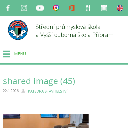
Facebook
Instagram
Youtube
Bakaláři
Office
Strava
Organizace
en
Střední průmyslová škola
a Vyšší odborná škola Příbram
MENU
shared image (45)
22.1.2026
KATEDRA STAVITELSTVÍ