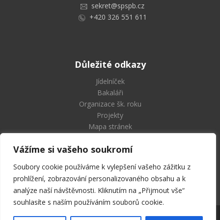
sekret@spspb.cz
+420 326 551 611
Důležité odkazy
Jídelníček
Bakaláři
Organizace šk. roku
Projekty
Mapa stránek
Vážíme si vašeho soukromí
Soubory cookie používáme k vylepšení vašeho zážitku z
Střední průmyslová škola
prohlížení, zobrazování personalizovaného obsahu a k
a Vyšší odborná škola Příbram
analýze naší návštěvnosti. Kliknutím na „Přijmout vše“
souhlasíte s naším používáním souborů cookie.