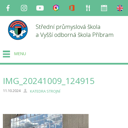
Facebook
Instagram
Youtube
Bakaláři
Office
Strava
Organizace
en
Střední průmyslová škola
a Vyšší odborná škola Příbram
MENU
IMG_20241009_124915
11.10.2024
KATEDRA STROJNÍ