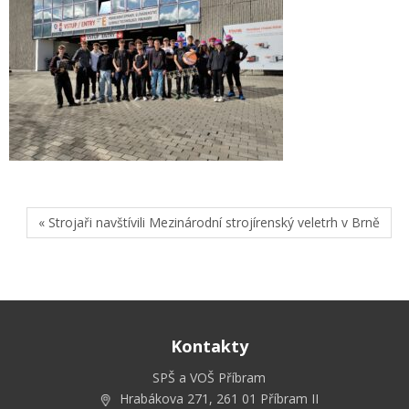
« Strojaři navštívili Mezinárodní strojírenský veletrh v Brně
Kontakty
SPŠ a VOŠ Příbram
Hrabákova 271, 261 01 Příbram II