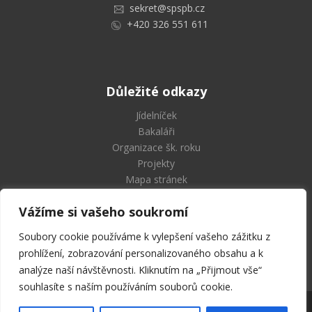
sekret@spspb.cz
+420 326 551 611
Důležité odkazy
Jídelníček
Bakaláři
Organizace šk. roku
Projekty
Mapa stránek
Vážíme si vašeho soukromí
Soubory cookie používáme k vylepšení vašeho zážitku z
Střední průmyslová škola
prohlížení, zobrazování personalizovaného obsahu a k
a Vyšší odborná škola Příbram
analýze naší návštěvnosti. Kliknutím na „Přijmout vše“
souhlasíte s naším používáním souborů cookie.